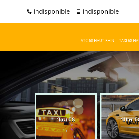
indisponible
indisponible
VTC 68 HAUT-RHIN
TAXI 68 H
C 08
Taxi 08
Uber 0