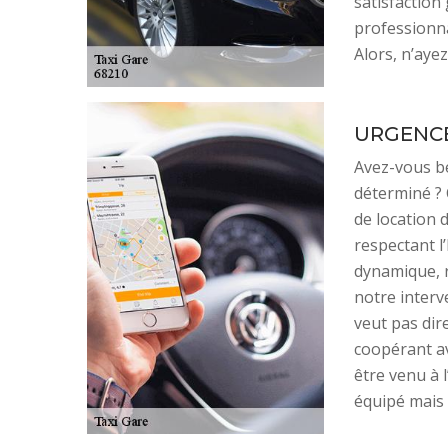
satisfaction 
professionna
Alors, n’ayez
URGENCE
Avez-vous be
déterminé ? 
de location 
respectant l
dynamique, r
notre interv
veut pas dir
coopérant av
être venu à l
équipé mais 