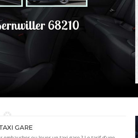
Bernwiller 68210
 TAXI GARE
 embaucher ou louer un taxi gare ? Le tarif d’une