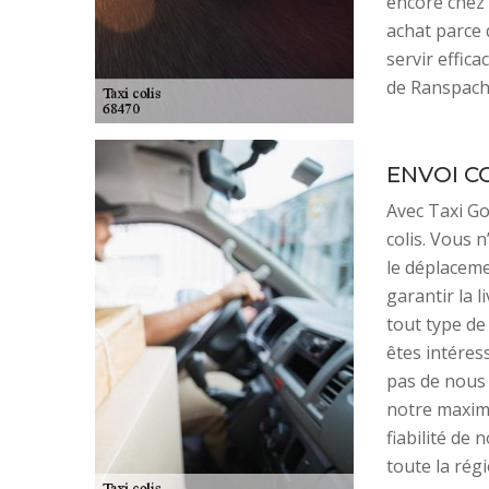
encore chez 
achat parce 
servir effic
de Ranspach 
ENVOI CO
Avec Taxi Go
colis. Vous 
le déplaceme
garantir la l
tout type de
êtes intéress
pas de nous
notre maximu
fiabilité de 
toute la rég