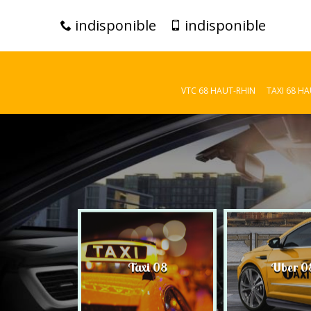
indisponible
indisponible
VTC 68 HAUT-RHIN
TAXI 68 H
C 08
Taxi 08
Uber 0