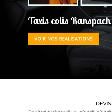
Taxis colis Ranspac
VOIR NOS REALISATIONS
DEVIS
Face à cette crise sanitaire qu’on vit qu’on v