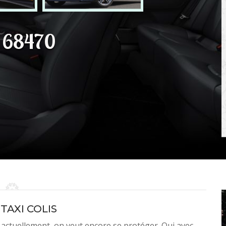
h 68470
 TAXI COLIS
it actuellement, on veut encore se protéger. Oui avec