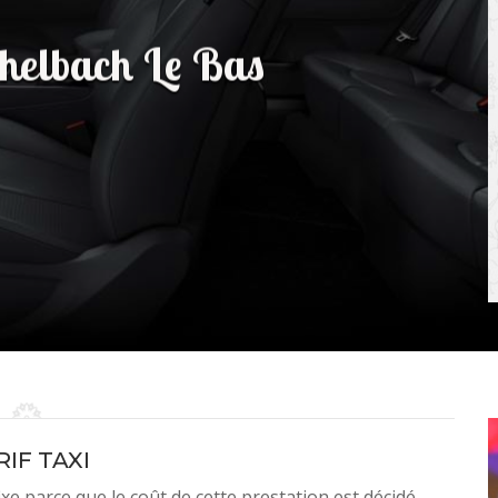
chelbach Le Bas
RIF TAXI
 fixe parce que le coût de cette prestation est décidé