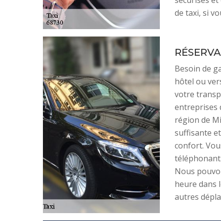
sécurisés et
de taxi, si 
RÉSERVA
Besoin de ga
hôtel ou ver
votre transpo
entreprises 
région de M
suffisante e
confort. Vou
téléphonant.
Nous pouvon
heure dans l
autres dépl