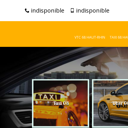
indisponible
indisponible
VTC 68 HAUT-RHIN
TAXI 68 H
C 08
Taxi 08
Uber 0