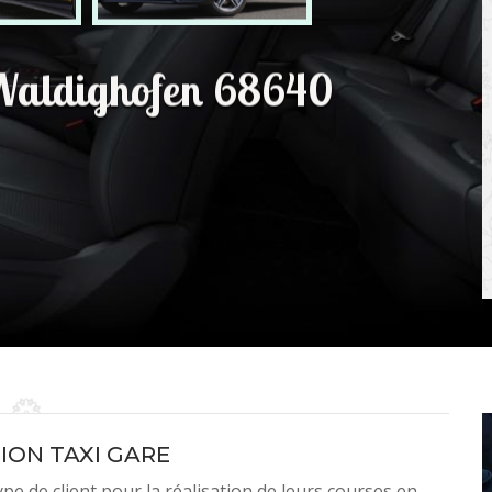
 Waldighofen 68640
ION TAXI GARE
ype de client pour la réalisation de leurs courses en