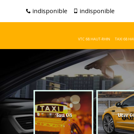
indisponible
indisponible
VTC 68 HAUT-RHIN
TAXI 68 H
C 08
Taxi 08
Uber 0