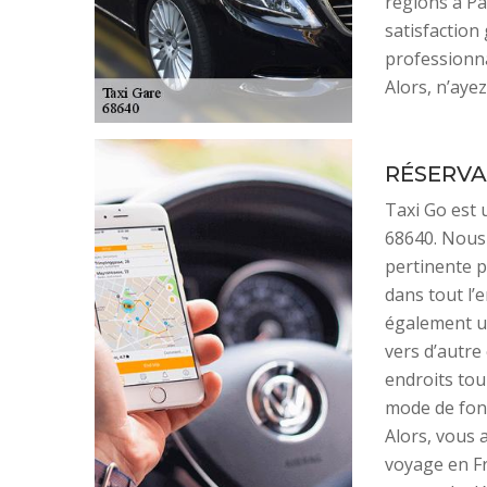
régions à Pa
satisfaction 
professionna
Alors, n’ayez
RÉSERVA
Taxi Go est 
68640. Nous
pertinente p
dans tout l’
également un
vers d’autre
endroits tou
mode de fonc
Alors, vous 
voyage en Fr