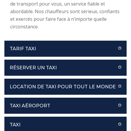
de transport pour vous, un service fiable et
abordable. Nos chauffeurs sont sérieux, confiants
et exercés pour faire face à n’importe quelle
circonstance.
TARIF TAXI
RÉSERVER UN TAXI
LOCATION DE TAXI POUR TOUT LE MONDE
TAXI AÉROPORT
TAXI