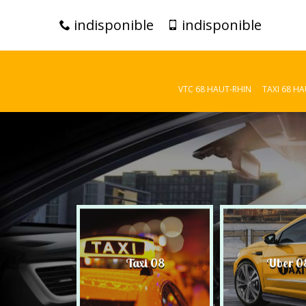
indisponible
indisponible
VTC 68 HAUT-RHIN
TAXI 68 H
C 08
Taxi 08
Uber 0