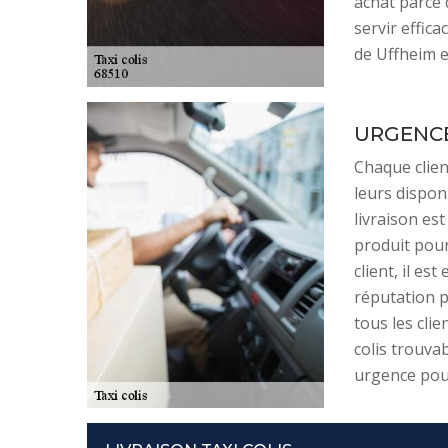
achat parce 
servir effic
de Uffheim e
URGENCE
Chaque clien
leurs dispon
livraison es
produit pour
client, il es
réputation p
tous les clie
colis trouva
urgence pour 