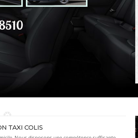
68510
ON TAXI COLIS
domicile. Nous disposons une compétence suffisante