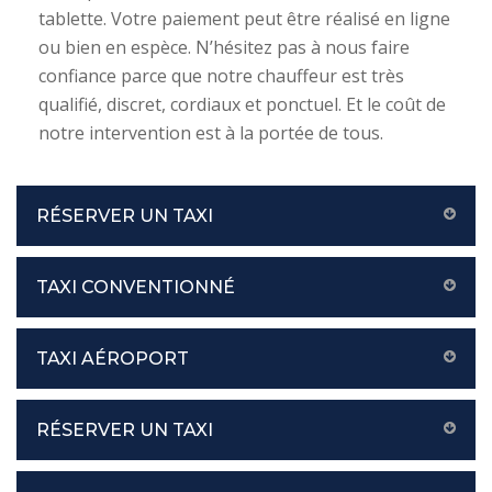
tablette. Votre paiement peut être réalisé en ligne
ou bien en espèce. N’hésitez pas à nous faire
confiance parce que notre chauffeur est très
qualifié, discret, cordiaux et ponctuel. Et le coût de
notre intervention est à la portée de tous.
RÉSERVER UN TAXI
TAXI CONVENTIONNÉ
TAXI AÉROPORT
RÉSERVER UN TAXI